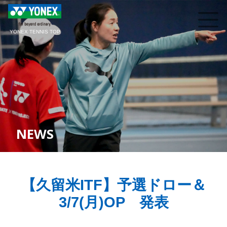
YONEX TENNIS TOP
NEWS
【久留米ITF】予選ドロー＆
3/7(月)OP 発表