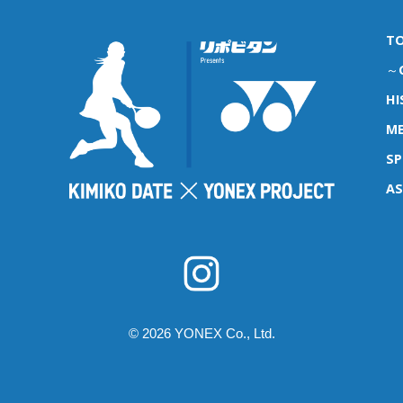
T
～G
HI
ME
S
A
© 2026 YONEX Co., Ltd.