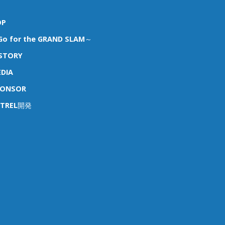
OP
o for the GRAND SLAM～
STORY
DIA
PONSOR
STREL開発