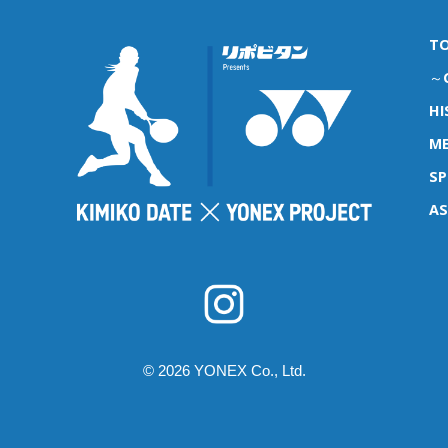
T
～G
HI
ME
S
A
© 2026 YONEX Co., Ltd.