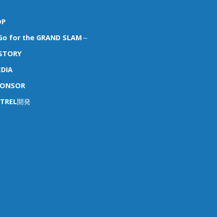
OP
o for the GRAND SLAM～
STORY
DIA
PONSOR
STREL開発