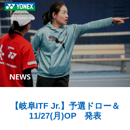
YONEX TENNIS TOP
NEWS
【岐阜ITF Jr.】予選ドロー＆
11/27(月)OP 発表