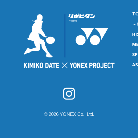
T
～G
HI
ME
S
A
© 2026 YONEX Co., Ltd.