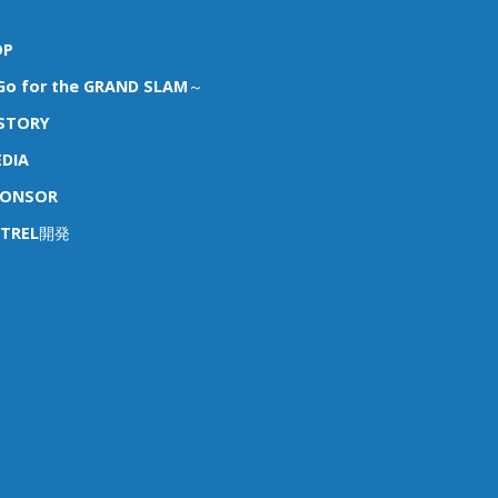
OP
o for the GRAND SLAM～
STORY
DIA
PONSOR
STREL開発