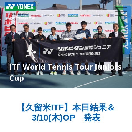
YONEX TENNIS TOP
ITF World Tennis Tour Juniors
Cup
【久留米ITF】本日結果＆
3/10(木)OP 発表