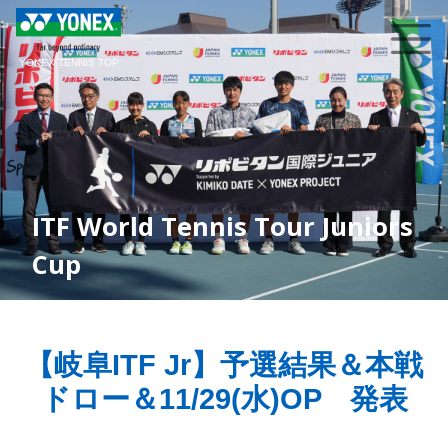
YONEX TENNIS TOP
ITF World Tennis Tour Juniors
Cup
【岐阜ITF Jr】予選結果＆本戦
ドロー＆11/29(水)OP 発表